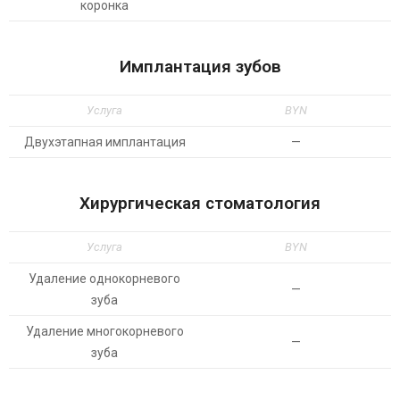
коронка
Имплантация зубов
Услуга
BYN
Двухэтапная имплантация
—
Хирургическая стоматология
Услуга
BYN
Удаление однокорневого
—
зуба
Удаление многокорневого
—
зуба