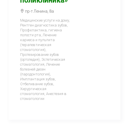
поликлиника»
пр-т Ленина, 8а
Медицинские услуги на дому,
Рентген-диагностика зубов,
Профилактика, гигиена
полости рта, Лечение
кариеса и пульпита
(терапевтическая
стоматология),
Протезирование зубов
(ортопедия), Эстетическая
стоматология, Лечение
болезней десен
(пародонтология),
Имплантация зубов,
Отбеливание зубов,
Хирургическая
стоматология, Анестезия в
стоматологии