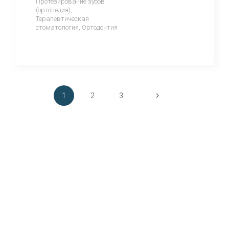
Протезирование зубов
(ортопедия),
Терапевтическая
стоматология, Ортодонтия
1
2
3