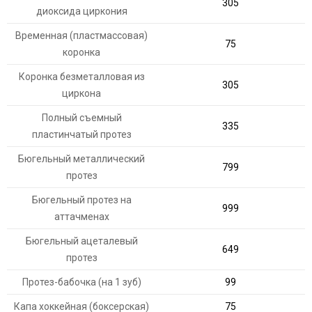
305
диоксида циркония
Временная (пластмассовая)
75
коронка
Коронка безметалловая из
305
циркона
Полный съемный
335
пластинчатый протез
Бюгельный металлический
799
протез
Бюгельный протез на
999
аттачменах
Бюгельный ацеталевый
649
протез
Протез-бабочка (на 1 зуб)
99
Капа хоккейная (боксерская)
75