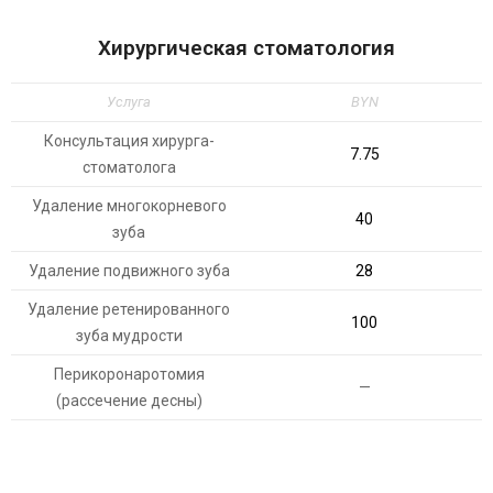
Хирургическая стоматология
Услуга
BYN
Консультация хирурга-
7.75
стоматолога
Удаление многокорневого
40
зуба
Удаление подвижного зуба
28
Удаление ретенированного
100
зуба мудрости
Перикоронаротомия
—
(рассечение десны)