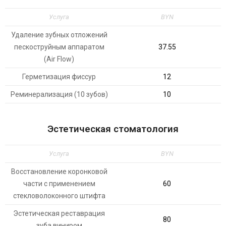
Услуга
BYN
Удаление зубных отложений
пескоструйным аппаратом
37.55
(Air Flow)
Герметизация фиссур
12
Реминерализация (10 зубов)
10
Эстетическая стоматология
Услуга
BYN
Восстановление коронковой
части с применением
60
стекловолоконного штифта
Эстетическая реставрация
80
зуба виниром