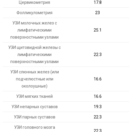
Цервикометрия
17.8
Фолликулометрия
23
УЗИ молочных желез с
лимфатическими
25.1
поверхностными узлами
УЗИ щитовидной железы с
лимфатическими
22.3
поверхностными узлами
УЗИ слюнных желез (или
подчелюстные или
16.6
околоушные)
УЗИ мягких тканей
16.6
УЗИ непарных суставов
19.3
УЗИ парных суставов
22.3
УЗИ головного мозга
22.3