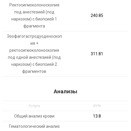
Ректосигмоколоноскопия
под анестезией (под
240.85
наркозом) с биопсией 1
фрагмента
Эзофагогастродуоденоскоп
ия +
ректосигмоколоноскопия
311.81
под одной анестезией (под
наркозом) с биопсией 2
фрагментов
Анализы
Услуга
BYN
Общий анализ крови
13.8
Гематологический анализ