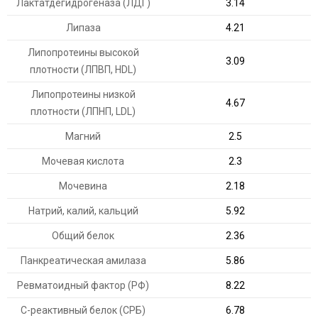
Лактатдегидрогеназа (ЛДГ)
3.14
Липаза
4.21
Липопротеины высокой
3.09
плотности (ЛПВП, HDL)
Липопротеины низкой
4.67
плотности (ЛПНП, LDL)
Магний
2.5
Мочевая кислота
2.3
Мочевина
2.18
Натрий, калий, кальций
5.92
Общий белок
2.36
Панкреатическая амилаза
5.86
Ревматоидный фактор (РФ)
8.22
С-реактивный белок (СРБ)
6.78