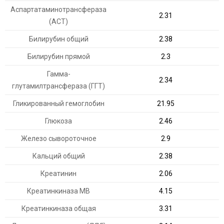
Аспартатаминотрансфераза
2.31
(АСТ)
Билирубин общий
2.38
Билирубин прямой
2.3
Гамма-
2.34
глутамилтрансфераза (ГГТ)
Гликированный гемоглобин
21.95
Глюкоза
2.46
Железо сывороточное
2.9
Кальций общий
2.38
Креатинин
2.06
Креатинкиназа МВ
4.15
Креатинкиназа общая
3.31