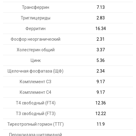
Трансферрин
7.13
Триглицериды
2.83
Ферритин
16.34
Фосфор неорганический
2.31
Холестерин общий
3.37
Цинк
5.36
Щелочная фосфатаза (ЩФ)
2.34
Комплемент С3
9.17
Комплемент С4
9.17
Т4 свободный (FT4)
12.36
Т3 свободный (FT3)
12.22
Тиреотропный гормон (ТТГ)
11.9
Пероксидаза щитовидной