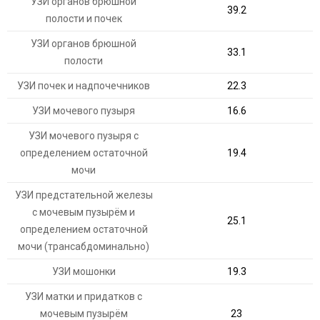
УЗИ органов брюшной
39.2
полости и почек
УЗИ органов брюшной
33.1
полости
УЗИ почек и надпочечников
22.3
УЗИ мочевого пузыря
16.6
УЗИ мочевого пузыря с
определением остаточной
19.4
мочи
УЗИ предстательной железы
с мочевым пузырём и
25.1
определением остаточной
мочи (трансабдоминально)
УЗИ мошонки
19.3
УЗИ матки и придатков с
мочевым пузырём
23