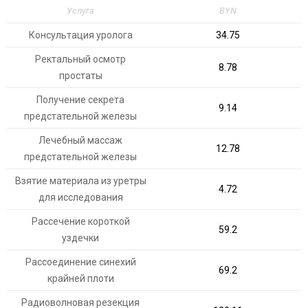
Услуга
BYN
Консультация уролога
34.75
Ректальный осмотр
8.78
простаты
Получение секрета
9.14
предстательной железы
Лечебный массаж
12.78
предстательной железы
Взятие материала из уретры
4.72
для исследования
Рассечение короткой
59.2
уздечки
Рассоединение синехий
69.2
крайней плоти
Радиоволновая резекция