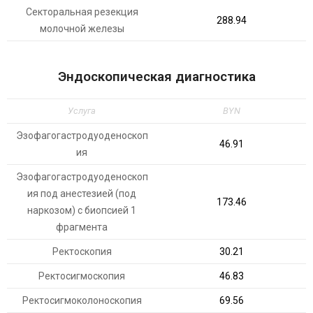
Секторальная резекция
288.94
молочной железы
Эндоскопическая диагностика
Услуга
BYN
Эзофагогастродуоденоскоп
46.91
ия
Эзофагогастродуоденоскоп
ия под анестезией (под
173.46
наркозом) с биопсией 1
фрагмента
Ректоскопия
30.21
Ректосигмоскопия
46.83
Ректосигмоколоноскопия
69.56