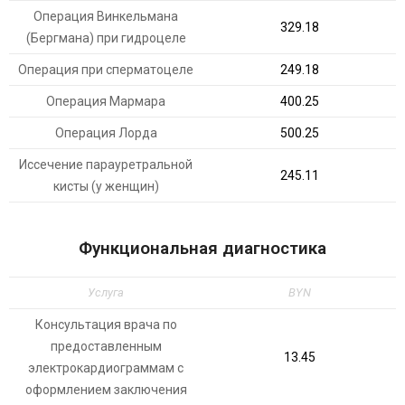
Операция Винкельмана
329.18
(Бергмана) при гидроцеле
Операция при сперматоцеле
249.18
Операция Мармара
400.25
Операция Лорда
500.25
Иссечение парауретральной
245.11
кисты (у женщин)
Функциональная диагностика
Услуга
BYN
Консультация врача по
предоставленным
13.45
электрокардиограммам с
оформлением заключения