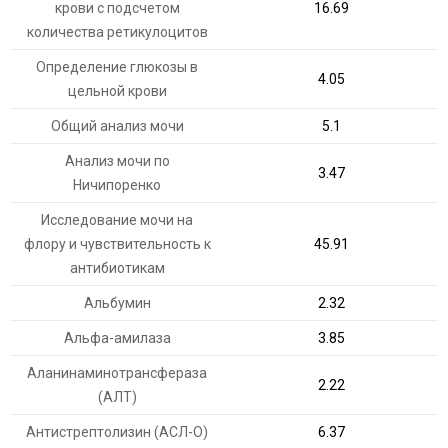
крови с подсчетом
16.69
количества ретикулоцитов
Определение глюкозы в
4.05
цельной крови
Общий анализ мочи
5.1
Анализ мочи по
3.47
Ничипоренко
Исследование мочи на
флору и чувствительность к
45.91
антибиотикам
Альбумин
2.32
Альфа-амилаза
3.85
Аланинаминотрансфераза
2.22
(АЛТ)
Антистрептолизин (АСЛ-О)
6.37