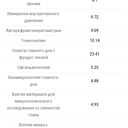
4.1
зрения
Измерение внутриглазного
9.72
давления
Авторефрактокератометрия
9.09
Гониоскопия
10.14
Осмотр глазного дна с
23.41
фундус-линзой
Офтальмоскопия
5.25
Биомикроскопия глазного
4.48
дна
Взятие материала для
микроскопического
4.93
исследования со слизистой
глаза
Взятие мазка с