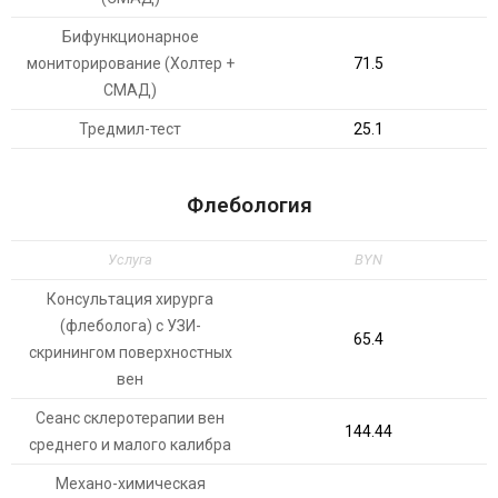
Бифункционарное
мониторирование (Холтер +
71.5
СМАД)
Тредмил-тест
25.1
Флебология
Услуга
BYN
Консультация хирурга
(флеболога) с УЗИ-
65.4
скринингом поверхностных
вен
Сеанс склеротерапии вен
144.44
среднего и малого калибра
Механо-химическая