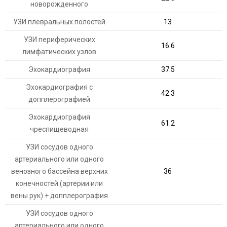
новорожденного
УЗИ плевральных полостей
13
УЗИ периферических
16.6
лимфатических узлов
Эхокардиография
37.5
Эхокардиография с
42.3
допплерографией
Эхокардиография
61.2
чреспищеводная
УЗИ сосудов одного
артериального или одного
венозного бассейна верхних
36
конечностей (артерии или
вены рук) + допплерография
УЗИ сосудов одного
артериального или одного