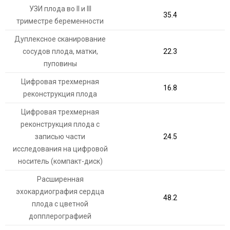
УЗИ плода во II и III
35.4
триместре беременности
Дуплексное сканирование
сосудов плода, матки,
22.3
пуповины
Цифровая трехмерная
16.8
реконструкция плода
Цифровая трехмерная
реконструкция плода с
записью части
24.5
исследования на цифровой
носитель (компакт-диск)
Расширенная
эхокардиография сердца
48.2
плода с цветной
допплерографией