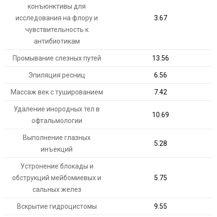
конъюнктивы для
исследования на флору и
3.67
чувствительность к
антибиотикам
Промывание слезных путей
13.56
Эпиляция ресниц
6.56
Массаж век с тушированием
7.42
Удаление инородных тел в
10.69
офтальмологии
Выполнение глазных
5.28
инъекций
Устронение блокады и
обструкций мейбомиевых и
5.75
сальных желез
Вскрытие гидроцистомы
9.55