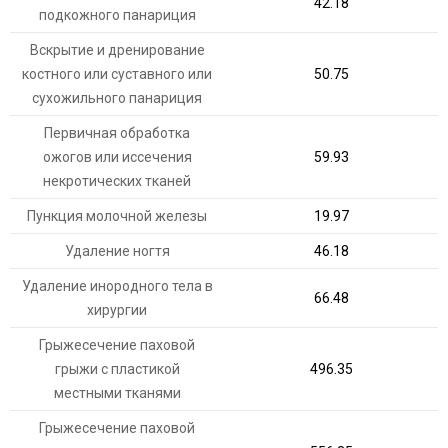
42.18
подкожного панариция
Вскрытие и дренирование
костного или суставного или
50.75
сухожильного панариция
Первичная обработка
ожогов или иссечения
59.93
некротических тканей
Пункция молочной железы
19.97
Удаление ногтя
46.18
Удаление инородного тела в
66.48
хирургии
Грыжесечение паховой
грыжи с пластикой
496.35
местными тканями
Грыжесечение паховой