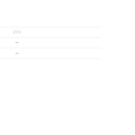
BYN
—
—