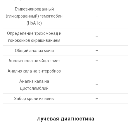
Гликозилированный
(гликированный) гемоглобин
—
(HbA1c)
Определение трихомонад и
—
гонококков окрашиванием
Общий анализ мочи
—
Анализ кала на яйца глист
—
Анализ кала на энтеробиоз
—
Анализ кала на
—
цистолямблий
Забор крови из вены
—
Лучевая диагностика