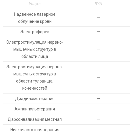
Услуга
BYN
Надвенное лазерное
—
облучение крови
Электрофорез
—
Электростимуляция нервно-
мышечных структур в
—
области лица
Электростимуляция нервно-
мышечных структур в
—
области туловища,
конечностей
Диадинамотерапия
—
Амплипульстерапия
—
Дарсонвализация местная
—
Низкочастотная терапия