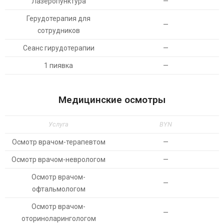
Лазеропунктура
—
Герудотерапия для
—
сотрудников
Сеанс гирудотерапии
—
1 пиявка
—
Медицинские осмотры
Услуга
BYN
Осмотр врачом-терапевтом
—
Осмотр врачом-неврологом
—
Осмотр врачом-
—
офтальмологом
Осмотр врачом-
—
оториноларингологом