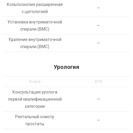
Кольпоскопия расширенная
—
с цитологией
Установка внутриматочной
—
спирали (ВМС)
Удаление внутриматочной
—
спирали (ВМС)
Урология
Услуга
BYN
Консультация уролога
первой квалификационной
—
категории
Ректальный осмотр
—
простаты