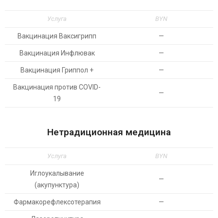
Услуга
BYN
Вакцинация Ваксигрипп
—
Вакцинация Инфлювак
—
Вакцинация Гриппол +
—
Вакцинация против COVID-
—
19
Нетрадиционная медицина
Услуга
BYN
Иглоукалывание
—
(акупунктура)
Фармакорефлексотерапия
—