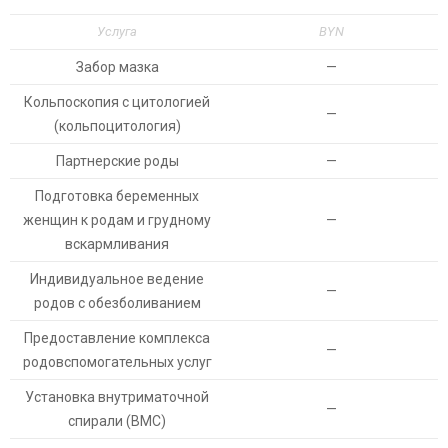
Услуга
BYN
Забор мазка
—
Кольпоскопия с цитологией
—
(кольпоцитология)
Партнерские роды
—
Подготовка беременных
женщин к родам и грудному
—
вскармливания
Индивидуальное ведение
—
родов с обезболиванием
Предоставление комплекса
—
родовспомогательных услуг
Установка внутриматочной
—
спирали (ВМС)