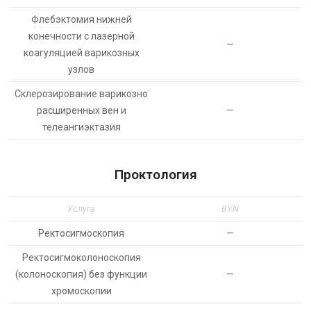
Флебэктомия нижней
конечности с лазерной
—
коагуляцией варикозных
узлов
Склерозирование варикозно
расширенных вен и
—
телеангиэктазия
Проктология
Услуга
BYN
Ректосигмоскопия
—
Ректосигмоколоноскопия
(колоноскопия) без функции
—
хромоскопии