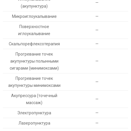
—
(акупунктура)
Микроиглоукалывание
—
Поверхностное
—
иглоукалывание
Скальпорефлексотерапия
—
Прогревание точек
акупунктуры полынными
—
сигарами (минимоксами)
Прогревание точек
—
акупунктуры минимоксами
Акупрессура (точечный
—
массаж)
Электропунктура
—
Лазеропунктура
—