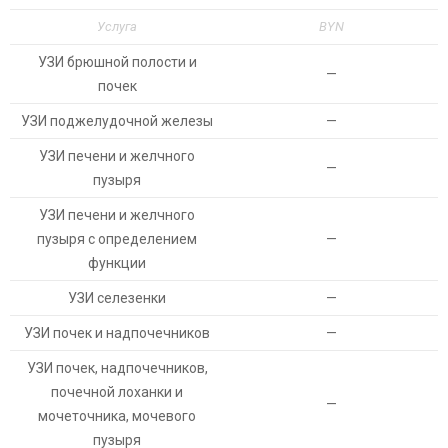
Услуга
BYN
УЗИ брюшной полости и
—
почек
УЗИ поджелудочной железы
—
УЗИ печени и желчного
—
пузыря
УЗИ печени и желчного
пузыря с определением
—
функции
УЗИ селезенки
—
УЗИ почек и надпочечников
—
УЗИ почек, надпочечников,
почечной лоханки и
—
мочеточника, мочевого
пузыря