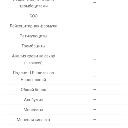
—
тромбоцитами
СОЭ
—
Лейкоцитарная формула
—
Ретикулоциты
—
Тромбоциты
—
Анализ крови на сахар
—
(глюкозу)
Подсчет LE-клеток по
—
Новоселовой
Общий белок
—
Альбумин
—
Мочевина
—
Мочевая кислота
—