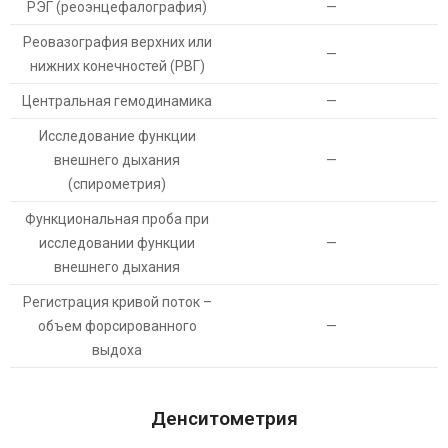
РЭГ (реоэнцефалография)
—
Реовазография верхних или
—
нижних конечностей (РВГ)
Центральная гемодинамика
—
Исследование функции
внешнего дыхания
—
(спирометрия)
Функциональная проба при
исследовании функции
—
внешнего дыхания
Регистрация кривой поток –
объем форсированного
—
выдоха
Денситометрия