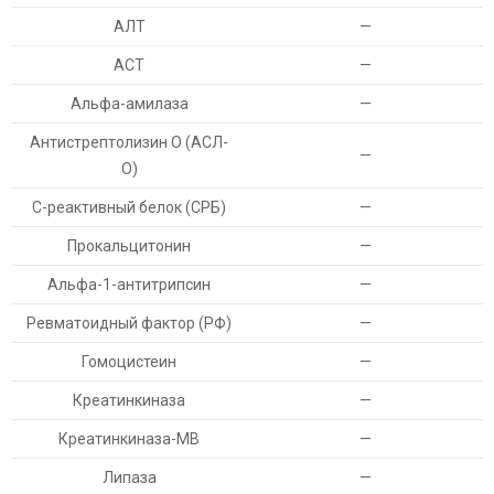
АЛТ
—
АСТ
—
Альфа-амилаза
—
Антистрептолизин О (АСЛ-
—
О)
С-реактивный белок (СРБ)
—
Прокальцитонин
—
Альфа-1-антитрипсин
—
Ревматоидный фактор (РФ)
—
Гомоцистеин
—
Креатинкиназа
—
Креатинкиназа-МВ
—
Липаза
—