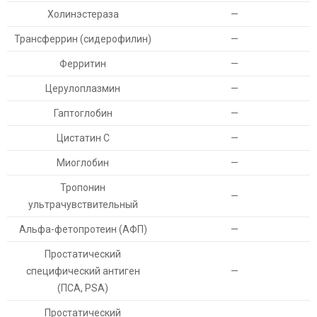
Холинэстераза
—
Трансферрин (сидерофилин)
—
Ферритин
—
Церулоплазмин
—
Гаптоглобин
—
Цистатин С
—
Миоглобин
—
Тропонин
—
ультрачувствительный
Альфа-фетопротеин (АФП)
—
Простатический
специфический антиген
—
(ПСА, PSA)
Простатический