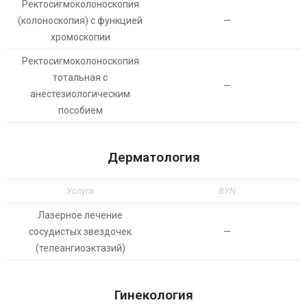
Ректосигмоколоноскопия
(колоноскопия) с функцией
—
хромоскопии
Ректосигмоколоноскопия
тотальная с
—
анестезиологическим
пособием
Дерматология
Услуга
BYN
Лазерное лечение
сосудистых звездочек
—
(телеангиоэктазий)
Гинекология