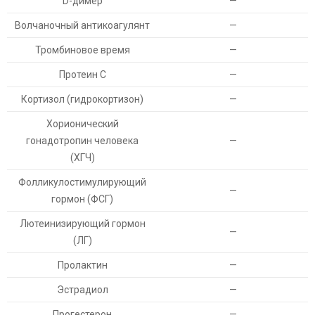
D-димер
—
Волчаночный антикоагулянт
—
Тромбиновое время
—
Протеин С
—
Кортизол (гидрокортизон)
—
Хорионический
гонадотропин человека
—
(ХГЧ)
Фолликулостимулирующий
—
гормон (ФСГ)
Лютеинизирующий гормон
—
(ЛГ)
Пролактин
—
Эстрадиол
—
Прогестерон
—