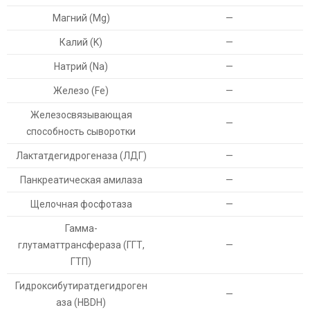
Магний (Mg)
—
Калий (K)
—
Натрий (Na)
—
Железо (Fe)
—
Железосвязывающая
—
способность сыворотки
Лактатдегидрогеназа (ЛДГ)
—
Панкреатическая амилаза
—
Щелочная фосфотаза
—
Гамма-
глутаматтрансфераза (ГГТ,
—
ГТП)
Гидроксибутиратдегидроген
—
аза (НВDН)