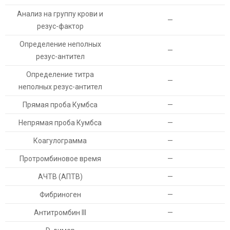
Анализ на группу крови и
—
резус-фактор
Определение неполных
—
резус-антител
Определение титра
—
неполных резус-антител
Прямая проба Кумбса
—
Непрямая проба Кумбса
—
Коагулограмма
—
Протромбиновое время
—
АЧТВ (АПТВ)
—
Фибриноген
—
Антитромбин III
—