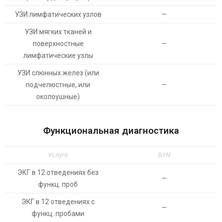
УЗИ лимфатических узлов
—
УЗИ мягких тканей и
поверхностные
—
лимфатические узлы
УЗИ слюнных желез (или
подчелюстные, или
—
околоушные)
Функциональная диагностика
Услуга
BYN
ЭКГ в 12 отведениях без
—
функц. проб
ЭКГ в 12 отведениях с
—
функц. пробами