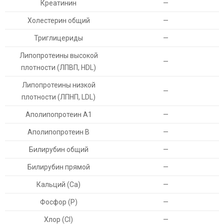
Креатинин
—
Холестерин общий
—
Триглицериды
—
Липопротеины высокой
—
плотности (ЛПВП, HDL)
Липопротеины низкой
—
плотности (ЛПНП, LDL)
Аполипопротеин А1
—
Аполипопротеин В
—
Билирубин общий
—
Билирубин прямой
—
Кальций (Ca)
—
Фосфор (P)
—
Хлор (Cl)
—