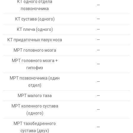
КТ одного отдела
—
позвоночника
КТ сустава (одного)
—
КТ плеча (одного)
—
КТ придаточных пазух носа
—
МРТ головного мозга
—
МРТ головного мозга +
—
гипофиз
МРТ позвоночника (один
—
отдел)
МРТ малого таза
—
МРТ коленного сустава
—
(одного)
МРТ тазобедренного
—
сустава (двух)