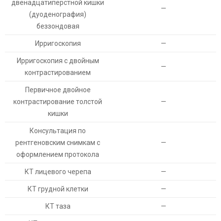
двенадцатиперстной кишки
—
(дуоденография)
беззондовая
Ирригоскопия
—
Ирригоскопия с двойным
—
контрастированием
Первичное двойное
контрастирование толстой
—
кишки
Консультация по
рентгеновским снимкам с
—
оформлением протокола
КТ лицевого черепа
—
КТ грудной клетки
—
КТ таза
—