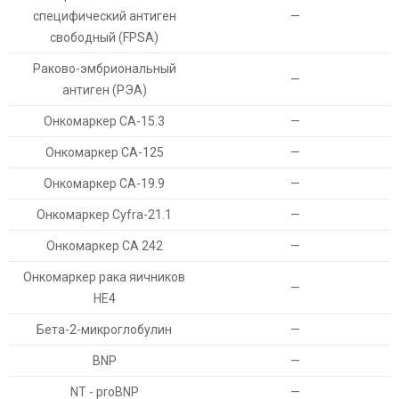
специфический антиген
—
свободный (FPSA)
Раково-эмбриональный
—
антиген (РЭА)
Онкомаркер СА-15.3
—
Онкомаркер CA-125
—
Онкомаркер СА-19.9
—
Онкомаркер Cyfra-21.1
—
Онкомаркер СА 242
—
Онкомаркер рака яичников
—
HE4
Бета-2-микроглобулин
—
BNP
—
NT - proBNP
—