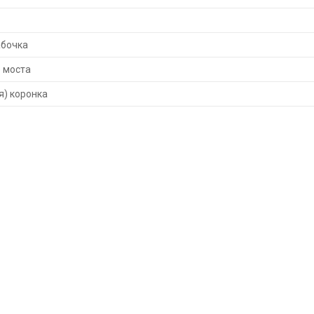
абочка
 моста
я) коронка