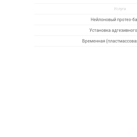
Услуга
Нейлоновый протез-б
Установка адгезивного
Временная (пластмассова