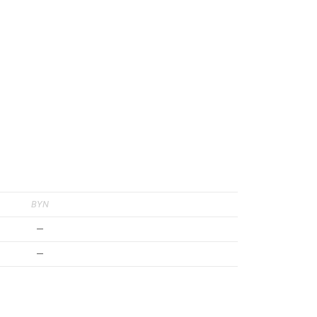
BYN
—
—