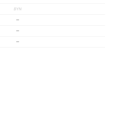
BYN
—
—
—