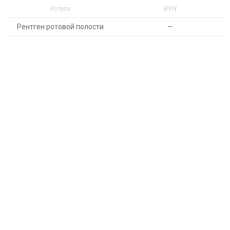
Услуга
BYN
Рентген ротовой полости
—