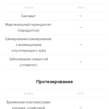
Услуга
BYN
Гингивит
—
Маргинальный периодонтит
—
(парадонтоз)
Шинирование/шинирование
с возмещением
—
отсутствующего зуба
Заболевания слизистой
—
(стоматит)
Протезирование
Услуга
BYN
Временная пластмассовая
коронка, штифтовой
—