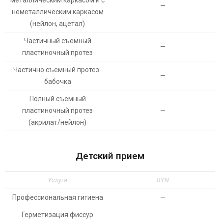
металлическим каркасом и с
—
неметаллическим каркасом
(нейлон, ацетал)
Частичный съемный
—
пластиночный протез
Частично съемный протез-
—
бабочка
Полный съемный
пластиночный протез
—
(акрилат/нейлон)
Детский прием
Услуга
BYN
Профессиональная гигиена
—
Герметизация фиссур