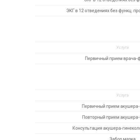
ЭКГ в 12 отведениях без функц. п
Услуга
Первичный прием врача-
Услуга
Первичный прием акушера-
Повторный прием акушера-
Консультация акушера-гинеколо
Забор мазка