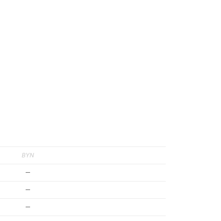
BYN
—
—
—