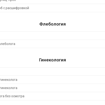
роб с расшифровкой
Флебология
флеболога
Гинекология
гинеколога
гинеколога
га без осмотра