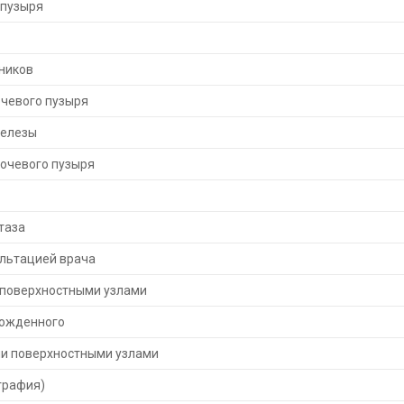
 пузыря
ников
очевого пузыря
железы
мочевого пузыря
таза
ультацией врача
 поверхностными узлами
рожденного
и поверхностными узлами
графия)