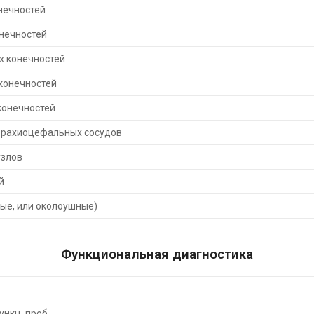
нечностей
онечностей
х конечностей
 конечностей
конечностей
брахиоцефальных сосудов
узлов
й
ые, или околоушные)
Функциональная диагностика
ункц. проб