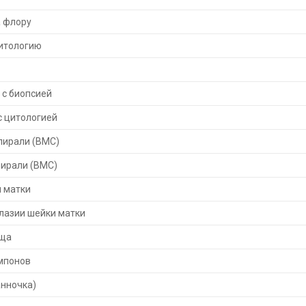
а флору
цитологию
 с биопсией
с цитологией
пирали (ВМС)
пирали (ВМС)
 матки
лазии шейки матки
ища
мпонов
анночка)