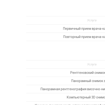
Услуга
Первичный прием врача-к
Повторный прием врача-к
Услуга
Рентгеновский снимок
Панорамный снимок 
Панорамная рентгенография височно-н
Компьютерный 3D снимо