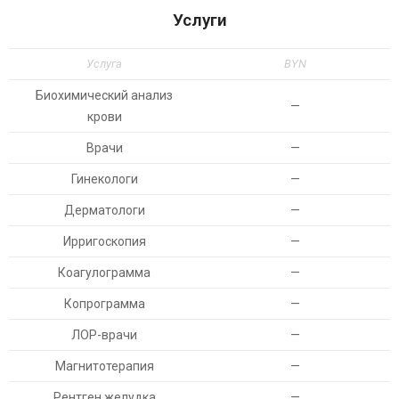
Услуги
Услуга
BYN
Биохимический анализ
—
крови
Врачи
—
Гинекологи
—
Дерматологи
—
Ирригоскопия
—
Коагулограмма
—
Копрограмма
—
ЛОР-врачи
—
Магнитотерапия
—
Рентген желудка
—