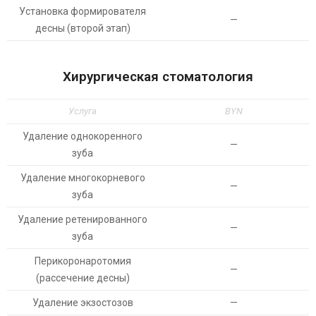
Установка формирователя
—
десны (второй этап)
Хирургическая стоматология
Услуга
BYN
Удаление однокоренного
—
зуба
Удаление многокорневого
—
зуба
Удаление ретенированного
—
зуба
Перикоронаротомия
—
(рассечение десны)
Удаление экзостозов
—