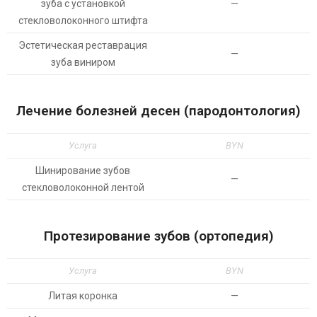
зуба с установкой
—
стекловолоконного штифта
Эстетическая реставрация
—
зуба виниром
Лечение болезней десен (пародонтология)
Услуга
BYN
Шинирование зубов
—
стекловолоконной лентой
Протезирование зубов (ортопедия)
Услуга
BYN
Литая коронка
—