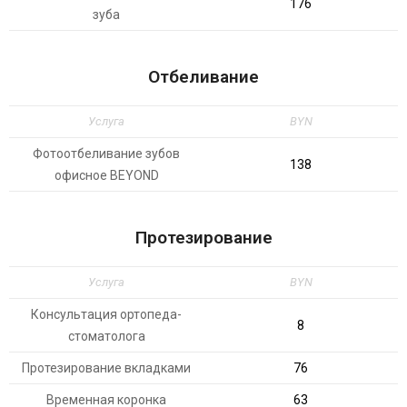
176
зуба
Отбеливание
Услуга
BYN
Фотоотбеливание зубов
138
офисное ВEYОND
Протезирование
Услуга
BYN
Консультация ортопеда-
8
стоматолога
Протезирование вкладками
76
Временная коронка
63