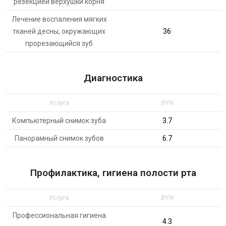
резекцией верхушки корня
Лечение воспаления мягких
тканей десны, окружающих
36
прорезающийся зуб
Диагностика
Услуга
BYN
Компьютерный снимок зуба
3.7
Панорамный снимок зубов
6.7
Профилактика, гигиена полости рта
Услуга
BYN
Профессиональная гигиена
4.3