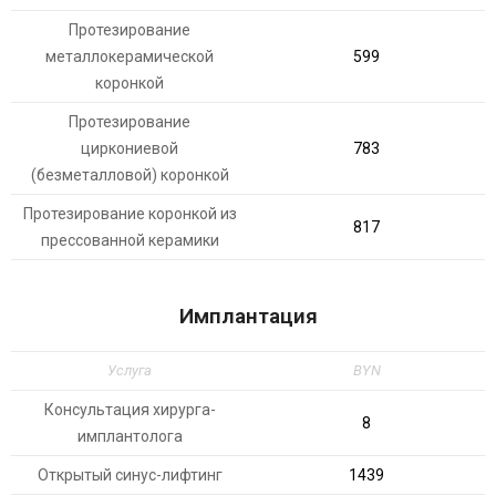
Протезирование
металлокерамической
599
коронкой
Протезирование
циркониевой
783
(безметалловой) коронкой
Протезирование коронкой из
817
прессованной керамики
Имплантация
Услуга
BYN
Консультация хирурга-
8
имплантолога
Открытый синус-лифтинг
1439