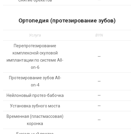
Снятие брекетов
—
Ортопедия (протезирование зубов)
Услуга
BYN
Перепротезирование
комплексной скуловой
—
имплантации по системе All-
on-6
Протезирование зубов Аll-
—
on-4
Нейлоновый протез-бабочка
—
Установка зубного моста
—
Временная (пластмассовая)
—
коронка