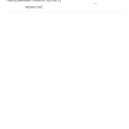
Панорамный снимок зубов (2
—
челюсти)