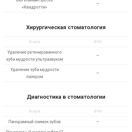
Бюгельный протез
—
«Квадротти»
Хирургическая стоматология
Услуга
BYN
Удаление ретенированного
—
зуба мудрости ультразвуком
Удаление зуба мудрости
—
лазером
Диагностика в стоматологии
Услуга
BYN
Панорамный снимок зубов
—