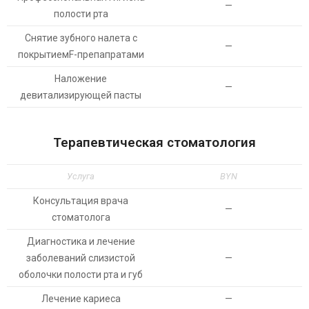
—
полости рта
Снятие зубного налета с
—
покрытиемF-препапратами
Наложение
—
девитализирующей пасты
Терапевтическая стоматология
Услуга
BYN
Консультация врача
—
стоматолога
Диагностика и лечение
заболеваний слизистой
—
оболочки полости рта и губ
Лечение кариеса
—