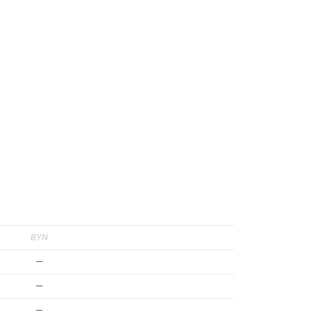
BYN
—
—
—