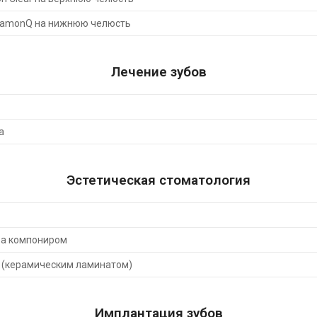
DamonQ на нижнюю челюсть
Лечение зубов
а
Эстетическая стоматология
ба компониром
 (керамическим ламинатом)
Имплантация зубов