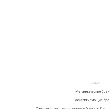
Услуга
Металлические бре
Самолигирующие бр
Самолигирующие прозрачные брекеты Damon