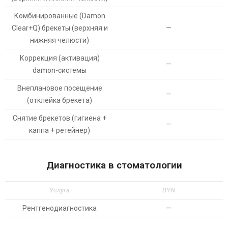
Комбинированные (Damon
Clear+Q) брекеты (верхняя и
—
нижняя челюсти)
Коррекция (активация)
—
damon-системы
Внеплановое посещение
—
(отклейка брекета)
Снятие брекетов (гигиена +
—
каппа + ретейнер)
Диагностика в стоматологии
Услуга
BYN
Рентгенодиагностика
—