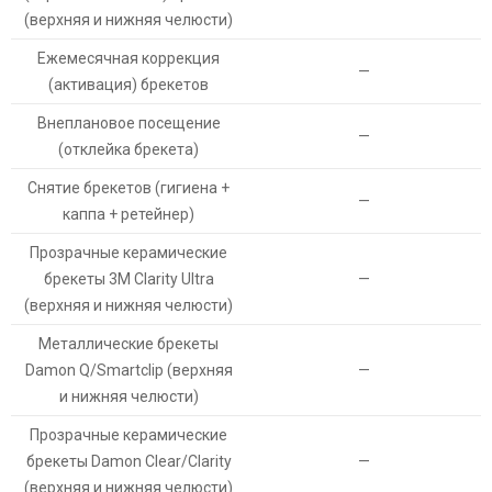
(верхняя и нижняя челюсти)
Ежемесячная коррекция
—
(активация) брекетов
Внеплановое посещение
—
(отклейка брекета)
Снятие брекетов (гигиена +
—
каппа + ретейнер)
Прозрачные керамические
брекеты 3M Clarity Ultra
—
(верхняя и нижняя челюсти)
Металлические брекеты
Damon Q/Smartclip (верхняя
—
и нижняя челюсти)
Прозрачные керамические
брекеты Damon Clear/Clarity
—
(верхняя и нижняя челюсти)