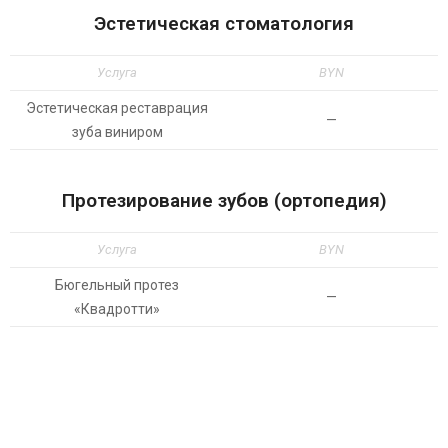
Эстетическая стоматология
Услуга
BYN
Эстетическая реставрация
—
зуба виниром
Протезирование зубов (ортопедия)
Услуга
BYN
Бюгельный протез
—
«Квадротти»