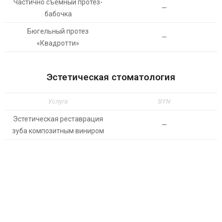
Частично съемный протез-
—
бабочка
Бюгельный протез
—
«Квадротти»
Эстетическая стоматология
Услуга
BYN
Эстетическая реставрация
—
зуба композитным виниром