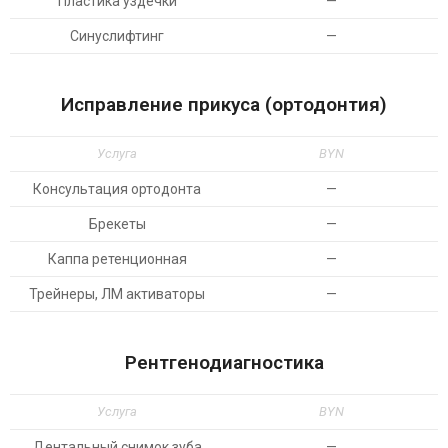
Пластика уздечки
—
Синуслифтинг
—
Исправление прикуса (ортодонтия)
Услуга
BYN
Консультация ортодонта
—
Брекеты
—
Каппа ретенционная
—
Трейнеры, ЛМ активаторы
—
Рентгенодиагностика
Услуга
BYN
Дентальный снимок зуба
—