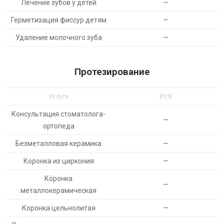
Лечение зубов у детей
—
Герметизация фиссур детям
—
Удаление молочного зуба
—
Протезирование
Услуга
BYN
Консультация стоматолога-
—
ортопеда
Безметалловая керамика
—
Коронка из циркония
—
Коронка
—
металлокерамическая
Коронка цельнолитая
—