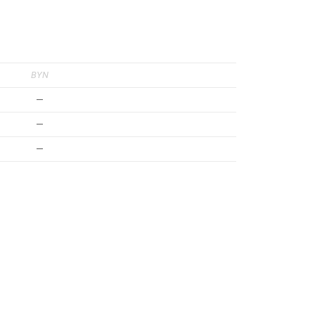
BYN
—
—
—