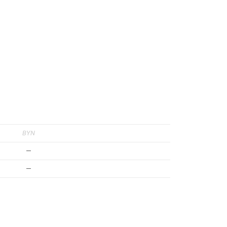
BYN
—
—