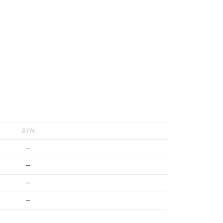
BYN
—
—
—
—