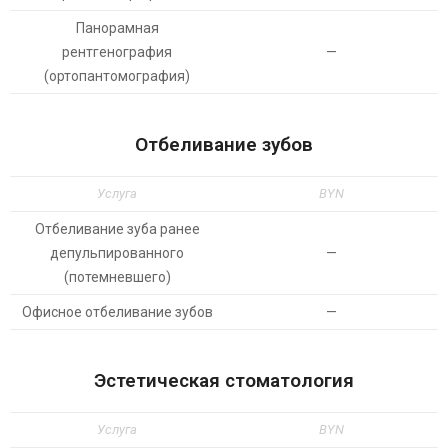
Панорамная
рентгенография
—
(ортопантомография)
Отбеливание зубов
Услуга
BYN
Отбеливание зуба ранее
депульпированного
—
(потемневшего)
Офисное отбеливание зубов
—
Эстетическая стоматология
Услуга
BYN