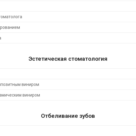
томатолога
ированием
а
Эстетическая стоматология
омпозитным виниром
рамическим виниром
Отбеливание зубов