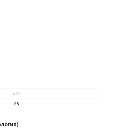
BYN
85
ология)