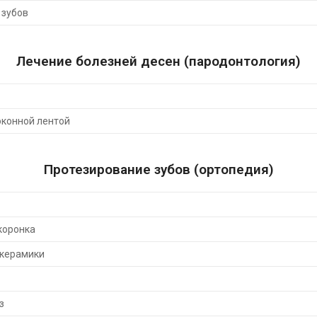
 зубов
Лечение болезней десен (пародонтология)
оконной лентой
Протезирование зубов (ортопедия)
коронка
 керамики
з