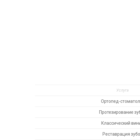
Услуга
Ортопед-стоматол
Протезирование зу
Классический вин
Реставрация зуб