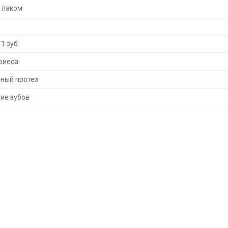
 лаком
1 зуб
риеса
ный протез
ие зубов