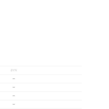
BYN
—
—
—
—