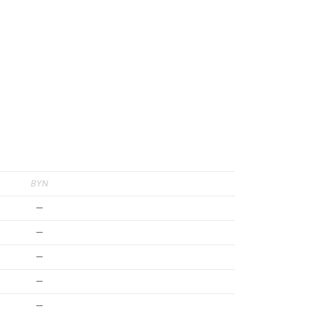
BYN
—
—
—
—
—