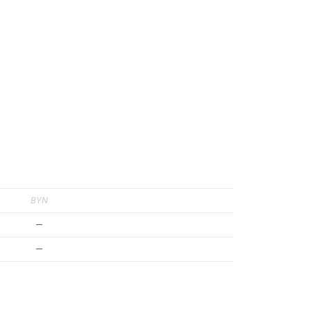
BYN
—
—