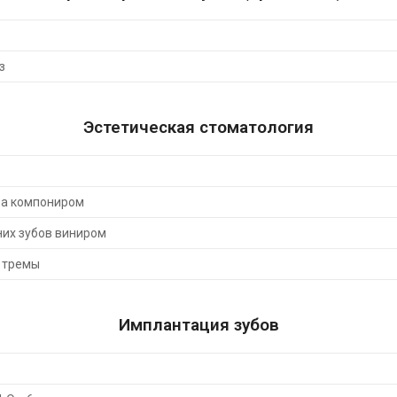
з
Эстетическая стоматология
ба компониром
них зубов виниром
 тремы
Имплантация зубов