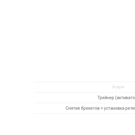
Услуга
Трейнер (активато
Снятие брекетов + установка рете