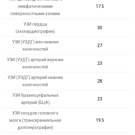
лимфатическими
17.5
поверхностными узлами
УЗИ сердца
30
(эхокардиография)
УЗИ (УЗДГ) вен нижних
27
конечностей
УЗИ (УЗДГ) артерий верхних
23
конечностей
УЗИ (УЗДГ) артерий нижних
28
конечностей
УЗИ брахиоцефальных
23
артерий (БЦА)
УЗИ сосудов головного
мозга (транскраниальная
19.5
допплерография)