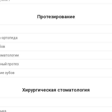
Протезирование
а-ортопеда
бов
оматологии
ный протез
ие зубов
Хирургическая стоматология
зыка