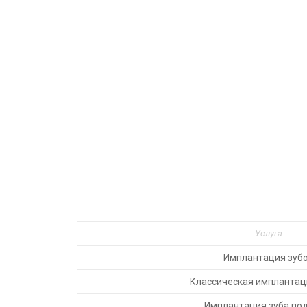
Услуга
Имплантация зуб
Классическая имплантаци
Имплантация зуба по