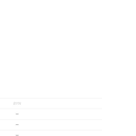
BYN
—
—
—