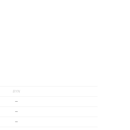
BYN
—
—
—