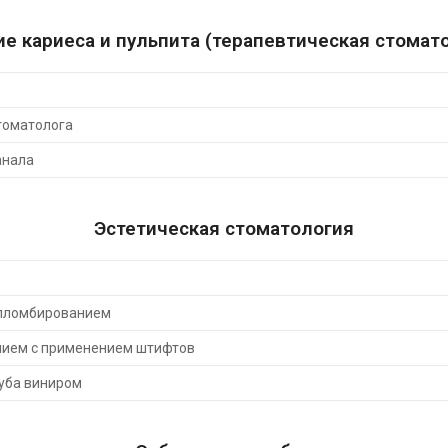
е кариеса и пульпита (терапевтическая стомат
томатолога
анала
Эстетическая стоматология
 пломбированием
нием с применением штифтов
уба виниром