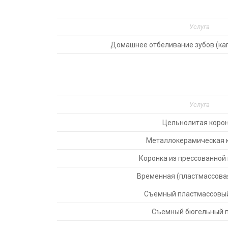
Услуга
Домашнее отбеливание зубов (ка
Услуга
Цельнолитая коро
Металлокерамическая 
Коронка из прессованной
Временная (пластмассова
Съемный пластмассовый
Съемный бюгельный п