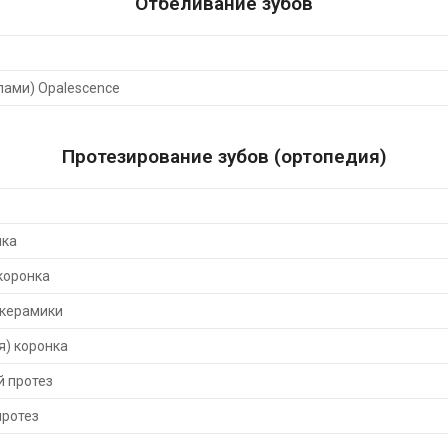
Отбеливание зубов
пами) Opalescence
Протезирование зубов (ортопедия)
нка
коронка
 керамики
я) коронка
 протез
ротез