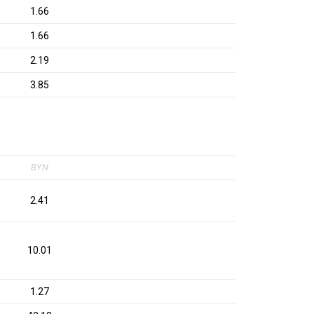
1.66
1.66
2.19
3.85
BYN
2.41
10.01
1.27