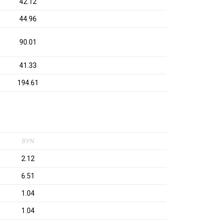
42.12
44.96
90.01
41.33
194.61
BYN
2.12
6.51
1.04
1.04