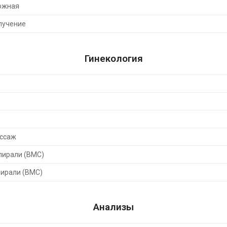
ожная
лучение
Гинекология
ассаж
пирали (ВМС)
пирали (ВМС)
Анализы