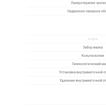
Лазеротерапия чреск
Надвенное лазерное об
Услуга
Забор мазка
Кольпоскопия
Гинекологический м
Установка внутриматочной с
Удаление внутриматочной с