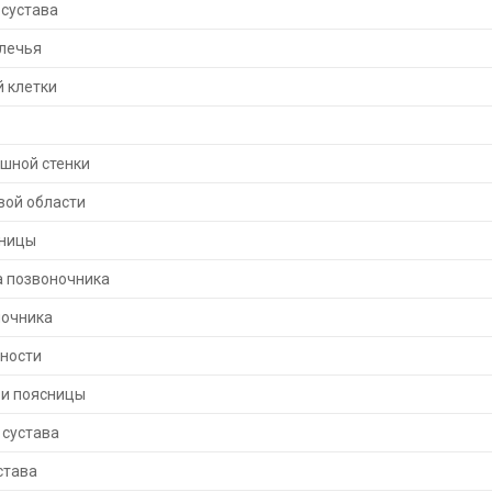
 сустава
плечья
 клетки
шной стенки
вой области
сницы
а позвоночника
ночника
ности
 и поясницы
 сустава
става