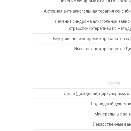
Лечение синдрома отмены алкоголя
Активная антиалкогольная терапия сенси
Лечение синдрома алкогольной завис
стресспсихотерапией по метод
Внутривенное введение препаратов «
Имплантация препарата «Д
Услуга
Души (дождевой, циркулярный, ст
Подводный душ-ма
Минеральные ван
Лекарственные ва