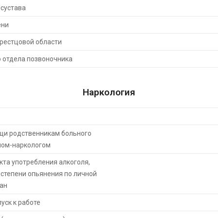
 сустава
ени
рестцовой области
 отдела позвоночника
Наркология
щи родственникам больного
чом-наркологом
та употребления алкоголя,
 степени опьянения по личной
ан
уск к работе