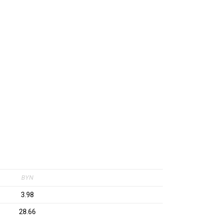
BYN
3.98
28.66