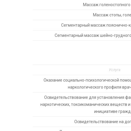
Массаж голеностопного
Массаж стопы, гол
Сегментарный массаж пояснично-к
Сегментарный массаж шейно-грудного
Услуга
Оказание социально-психологической помо
наркологического профиля вра
Освидетельствование для установления фак
наркотических, токсикоманических веществ и
инициативе гражд
Освидетельствование на доп