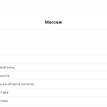
Массаж
вой зоны
чности
ья и области лопатки
става
става