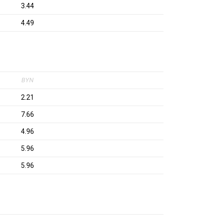
3.44
4.49
BYN
2.21
7.66
4.96
5.96
5.96