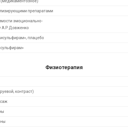
 (медикаментозное)
билизирующими препаратами
имости эмоционально-
у А.Р.Довженко
Дисульфирам», плацебо
исульфирам»
Физиотерапия
руевой, контраст)
ссаж
ны
нны