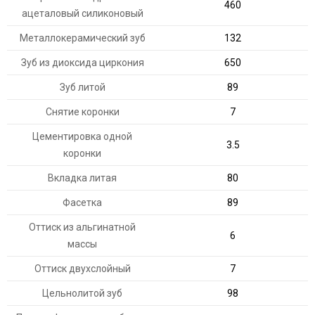
460
ацеталовый силиконовый
Металлокерамический зуб
132
Зуб из диоксида циркония
650
Зуб литой
89
Снятие коронки
7
Цементировка одной
3.5
коронки
Вкладка литая
80
Фасетка
89
Оттиск из альгинатной
6
массы
Оттиск двухслойный
7
Цельнолитой зуб
98