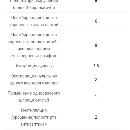
полости при разрушении
8
более ½ коронки зуба
Пломбирование одного
6
корневого канала пастой
Пломбирование одного
корневого канала пастой, с
8
использованием
гуттаперчевых штифтов
Ампутация пульпы
1.5
Экстирпация пульпы из
2
одного корневого канала
Применение одноразового
1
шприца с иглой
Инстилляция
(орошение)полости рта
2
антисептиком