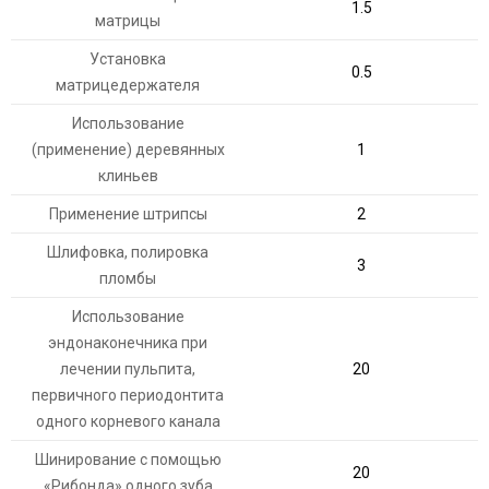
1.5
матрицы
Установка
0.5
матрицедержателя
Использование
(применение) деревянных
1
клиньев
Применение штрипсы
2
Шлифовка, полировка
3
пломбы
Использование
эндонаконечника при
лечении пульпита,
20
первичного периодонтита
одного корневого канала
Шинирование с помощью
20
«Рибонда» одного зуба