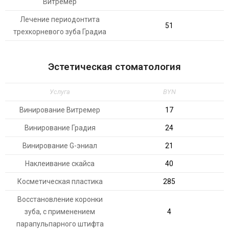
Витремер
Лечение периодонтита
51
трехкорневого зуба Градиа
Эстетическая стоматология
Услуга
BYN
Винирование Витремер
17
Винирование Градия
24
Винирование G-эниал
21
Наклеивание скайса
40
Косметическая пластика
285
Восстановление коронки
зуба, с применением
4
парапульпарного штифта