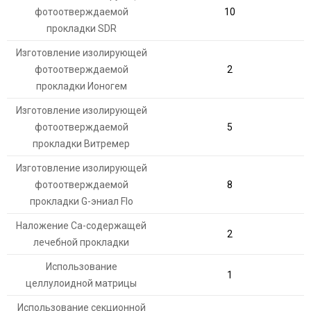
фотоотверждаемой
10
прокладки SDR
Изготовление изолирующей
фотоотверждаемой
2
прокладки Ионогем
Изготовление изолирующей
фотоотверждаемой
5
прокладки Витремер
Изготовление изолирующей
фотоотверждаемой
8
прокладки G-эниал Flo
Наложение Са-содержащей
2
лечебной прокладки
Использование
1
целлулоидной матрицы
Использование секционной