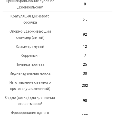
Пришлифовывание зубов по
8
Дженкельсону
Коагуляция десневого
6.5
сосочка
Опорно-удерживающий
92
кламмер (литой)
Кламмер гнутый
12
Коррекция
7
Починка протеза
25
Индивидуальная ложка
30
Изготовление съемного
202
протеза (усложненный)
Седло (сетка) для крепления
90
с пластмассой
Фрезерование одного