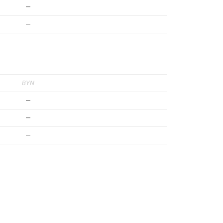
—
—
BYN
—
—
—