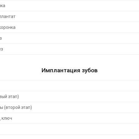
нка
плантат
коронка
з
ез
Имплантация зубов
вый этап)
 (второй этап)
д ключ