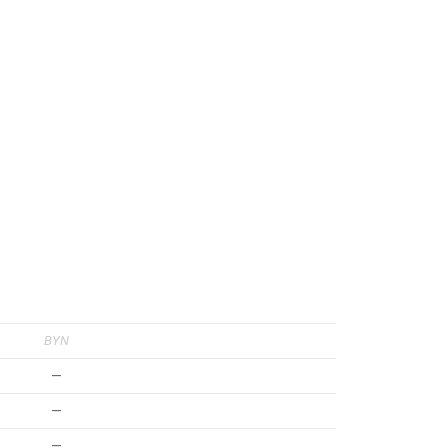
BYN
—
—
—