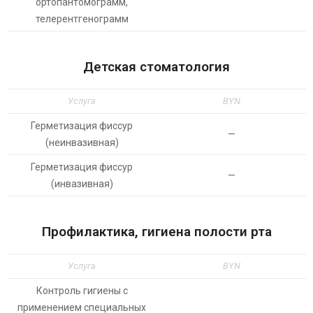
ортопантомограмм,
телерентгенограмм
Детская стоматология
Услуга
BYN
Герметизация фиссур
—
(неинвазивная)
Герметизация фиссур
—
(инвазивная)
Профилактика, гигиена полости рта
Услуга
BYN
Контроль гигиены с
применением специальных