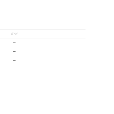
BYN
—
—
—