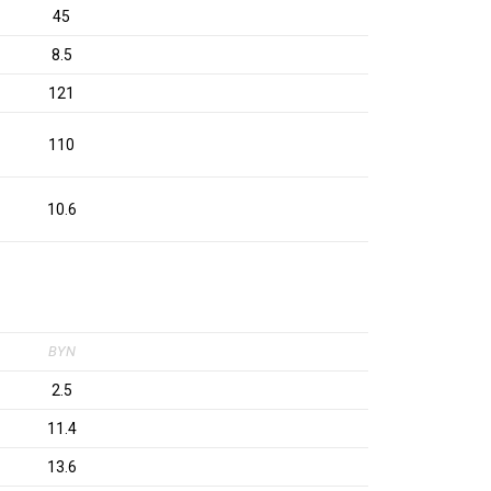
45
8.5
121
110
10.6
BYN
2.5
11.4
13.6