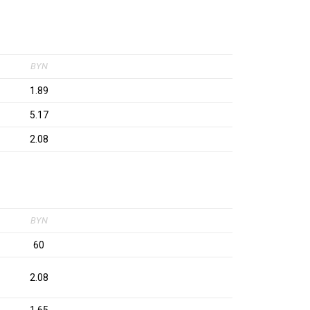
BYN
1.89
5.17
2.08
BYN
60
2.08