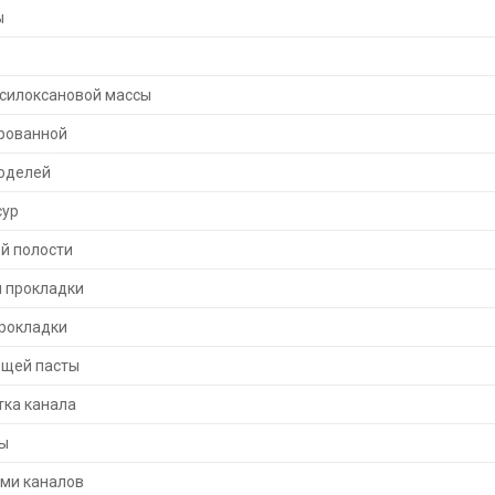
ы
исилоксановой массы
рованной
моделей
сур
й полости
 прокладки
прокладки
щей пасты
тка канала
ы
ями каналов