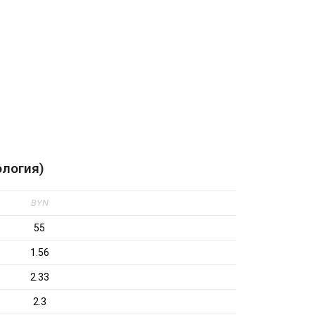
ология)
BYN
55
1.56
2.33
2.3