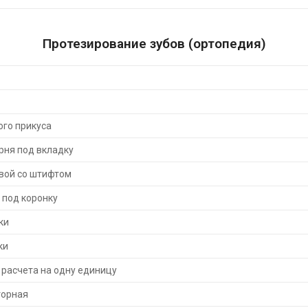
Протезирование зубов (ортопедия)
го прикуса
рня под вкладку
вой со штифтом
 под коронку
ки
ки
 расчета на одну единицу
торная