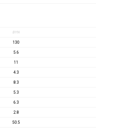
BYN
130
5.6
11
4.3
8.3
5.3
6.3
2.8
50.5