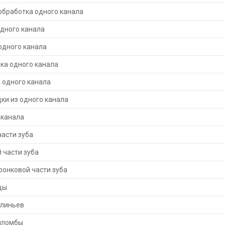
обработка одного канала
дного канала
одного канала
ка одного канала
 одного канала
ки из одного канала
 канала
асти зуба
 части зуба
ронковой части зуба
цы
клиньев
пломбы