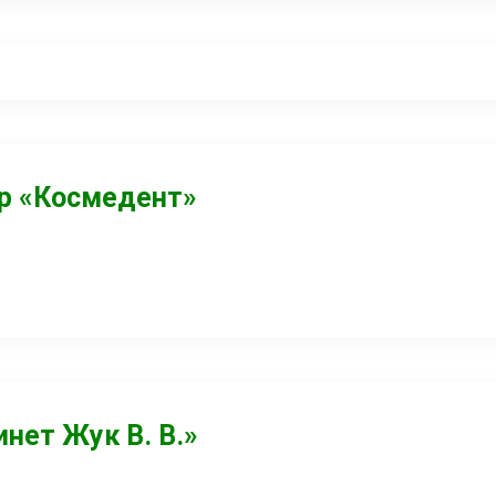
р «Космедент»
нет Жук В. В.»