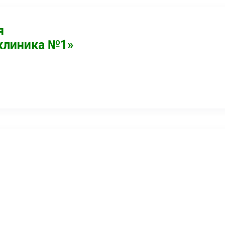
я
клиника №1»