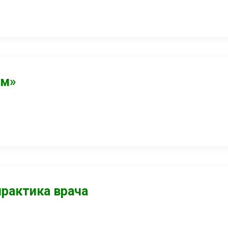
ум»
практика врача